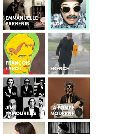
EMMANUELLE
PARRENIN
FLÓP
FRANÇOIS
TAROT
FRENCH
JIM
LA POMPE
YAMOURIDIS
MODERNE