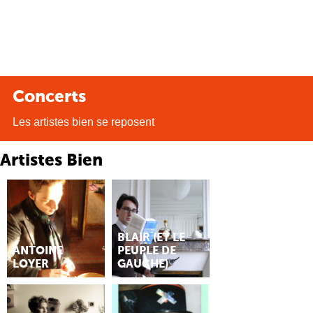
Concerts
Les artistes bien se reposent
Artistes Bien
BLAIR (ET LE
ANTOINE
PEUPLE DE
LOYER
GAUCHE)