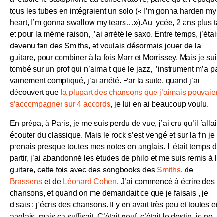
tous les tubes en intégraient un solo (« I’m gonna harden my
heart, I’m gonna swallow my tears…»).Au lycée, 2 ans plus t
et pour la même raison, j’ai arrété le saxo. Entre temps, j’étai
devenu fan des Smiths, et voulais désormais jouer de la
guitare, pour combiner à la fois Marr et Morrissey. Mais je su
tombé sur un prof qui n’aimait que le jazz, l’instrument m’a p
vainement compliqué, j’ai arrété. Par la suite, quand j’ai
découvert que
la plupart des chansons que j’aimais pouvaie
s’accompagner sur 4 accords
, je lui en ai beaucoup voulu.
En prépa, à Paris, je me suis perdu de vue, j’ai cru qu’il fallai
écouter du classique. Mais le rock s’est vengé et sur la fin je
prenais presque toutes mes notes en anglais. Il était temps 
partir, j’ai abandonné les études de philo et me suis remis à 
guitare, cette fois avec des songbooks des
Smiths
, de
Brassens
et de
Léonard Cohen
. J’ai commencé à écrire des
chansons, et quand on me demandait ce que je faisais , je
disais : j’écris des chansons. Il y en avait très peu et toutes e
anglais, mais ça suffisait. C’était neuf, c’était le destin, je ne