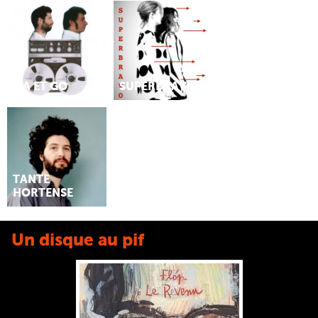
MA ET GO
SUPERBRAVO
TANTE
HORTENSE
Un disque au pif