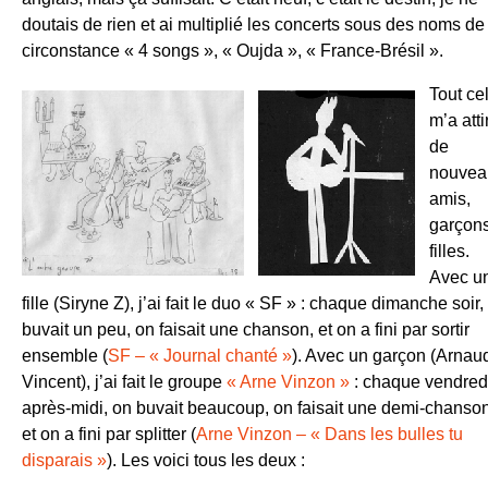
doutais de rien et ai multiplié les concerts sous des noms de
circonstance « 4 songs », « Oujda », « France-Brésil ».
Tout ce
m’a atti
de
nouvea
amis,
garçons
filles.
Avec u
fille (Siryne Z), j’ai fait le duo « SF » : chaque dimanche soir,
buvait un peu, on faisait une chanson, et on a fini par sortir
ensemble (
SF – « Journal chanté »
). Avec un garçon (Arnau
Vincent), j’ai fait le groupe
« Arne Vinzon »
: chaque vendred
après-midi, on buvait beaucoup, on faisait une demi-chanson
et on a fini par splitter (
Arne Vinzon – « Dans les bulles tu
disparais »
). Les voici tous les deux :