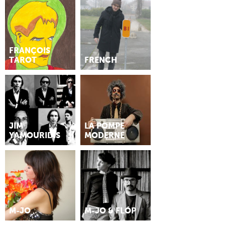
FRANÇOIS
TAROT
FRENCH
JIM
LA POMPE
YAMOURIDIS
MODERNE
M-JO
M-JO & FLÓP