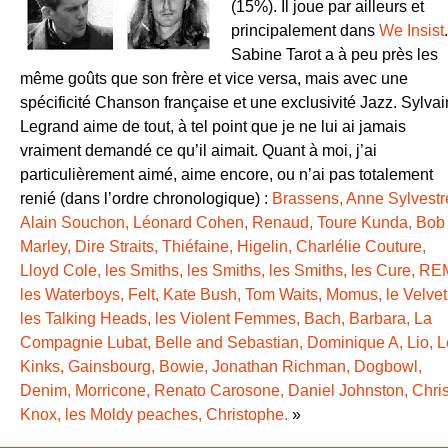
(15%). Il joue par ailleurs et
principalement dans
We Insist
.
Sabine Tarot a à peu près les
même goûts que son frère et vice versa, mais avec une
spécificité Chanson française et une exclusivité Jazz. Sylvai
Legrand aime de tout, à tel point que je ne lui ai jamais
vraiment demandé ce qu’il aimait. Quant à moi, j’ai
particulièrement aimé, aime encore, ou n’ai pas totalement
renié (dans l’ordre chronologique) :
Brassens, Anne Sylvestr
Alain Souchon, Léonard Cohen, Renaud, Toure Kunda, Bob
Marley, Dire Straits, Thiéfaine, Higelin, Charlélie Couture,
Lloyd Cole, les Smiths, les Smiths, les Smiths, les Cure, RE
les Waterboys, Felt, Kate Bush, Tom Waits, Momus, le Velvet
les Talking Heads, les Violent Femmes, Bach, Barbara, La
Compagnie Lubat, Belle and Sebastian, Dominique A, Lio, L
Kinks, Gainsbourg, Bowie, Jonathan Richman, Dogbowl,
Denim, Morricone, Renato Carosone, Daniel Johnston, Chri
Knox, les Moldy peaches, Christophe.
»