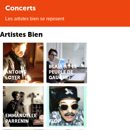
Concerts
Les artistes bien se reposent
Artistes Bien
BLAIR (ET LE
ANTOINE
PEUPLE DE
LOYER
GAUCHE)
EMMANUELLE
PARRENIN
FLÓP