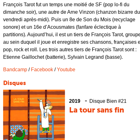
François Tarot fut un temps une moitié de SF (pop lo-fi du
dimanche soir), une autre de Arne Vinzon (chanzon bizarre du
vendredi après-midi). Puis un 8e de Son du Mois (recyclage
sonore) et un 16e d’Acousmates (fanfare éclectique à
partitions). Aujourd’hui, il est un tiers de François Tarot, group
au sein duquel il joue et enregistre ses chansons, françaises e
pop, rock et roll. Les trois autres tiers de François Tarot sont :
Etienne Gaillochet (batterie), Sylvain Legrand (basse).
Bandcamp
/
Facebook
/
Youtube
Disques
-
2019
Disque Bien #21
La tour sans fin