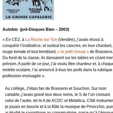
Autobio (pré-Disques Bien – 2003)
« En CE2, à
La Roche sur Yon
(Vendée), j’avais réussi à
conquérir l’institutrice, et surtout les cancres, en leur chantant,
rouge tomate et tout tremblant,
« le petit cheval »
de Brassens
Du fond de la classe, ils dansaient sur les tables en criant mo
prénom. A partir de ce jour, j’ai voulu être chanteur et, à chaqu
rentrée scolaire, l’ai annoncé à tous les profs dans la rubrique
profession envisagée ».
Au collège, J’étais fan de Brassens et Souchon. Sur mon
cartable, j’avais gravé leur deux noms, le S de l’un croisant
celui de l’autre, tel le A de ACDC et Metallica. Côté instrumen
je jouais en boucle et à la flûte la musique de Pinocchio, pui
ai étudié le saxophone au conservatoire, parce qu’à l’époqu