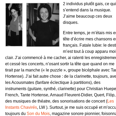
2 individus plutôt gais, ce qui
s’entend dans la musique.
J’aime beaucoup ces deux
disques.
Entre temps, je m’étais mis e
tête d’écrire mes chansons e
français. Fatale lubie: le dest
m’est tout à coup apparu mo
clair. J’ai commencé à me cacher, ai ralenti les enregistreme
et cessé les concerts, n’osant sortir la tête que quand on me
tirait par la manche (« le puzzle », groupe bicéphale avec Ta
Hortense). J’ai fait autre chose : de la clarinette, toujours, av
les Acousmates (fanfare éclectique à partitions), des
instruments (guitare, synthé, clarinette) pour Christian Huepe
French, Tante Hortense, Arnaud Fleurent-Didier, Quert, Flòp,
des musiques de théatre, des sonorisations de concert (
Les
Instants Chavirés
, LW ). Surtout, je me suis occupé et m’occ
toujours du
Son du Mois
, magazine sonore pionnier, foisonn