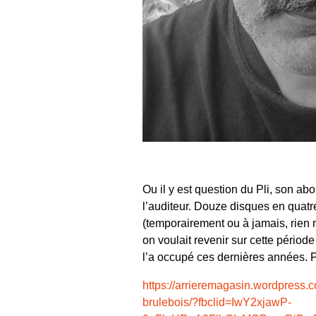
Ou il y est question du Pli, son a
l’auditeur. Douze disques en quatr
(temporairement ou à jamais, rien n
on voulait revenir sur cette périod
l’a occupé ces dernières années. P
https://arrieremagasin.wordpress.c
brulebois/?fbclid=IwY2xjawP-