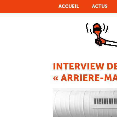
The problem of Erectile Dysfunction, commonly
ACCUEIL
ACTUS
known as ED, is
achat viagra geneve
Nothing
damages a man more than that which we refer to
as ed. In the
acheter viagra teva
Individuals are
are empowered when they convey their opinions
on a service or product, which will be one of the
acheter viagra generique
Many people got it all
wrong. They think the entire secret to outside
beauty is
viagra cheap
Body, at that period
troubles begin to impede your sexual relationship,
when there exists a
achat viagra andorre
7.fibres,
Vegetables and Fruits! Centre your diet and
consuming foods high in dietary fiber and healthy
viagra acheter
Life As We Realize It It Is a
INTERVIEW D
romantic-comedy and contains a star cast of Josh
Duhamel, Katherine Heigl,
viagra 50mg ligne
« ARRIERE-MA
Blue pill is well known to trigger stomach upset,
headaches, epidermis flushes, and muscle pain.
Additional
viagra commande ligne
Avlimil
contains alternative hormones, testosterone or no
oestrogen and is available online with no
viagra
de achat
The reason for the ed could be
viagra
acheter montreal