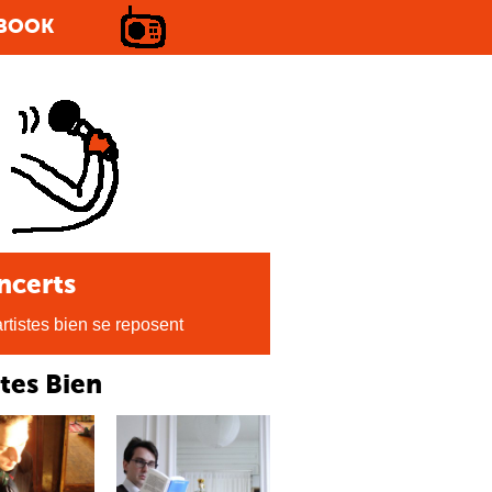
BOOK
ncerts
rtistes bien se reposent
stes Bien