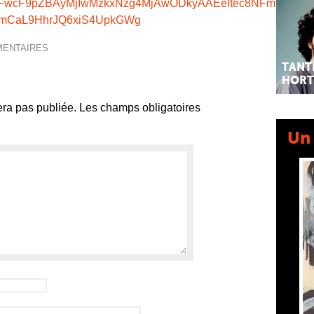
FwcF9pZBAyMjIwMzkxNzg4MjAwODkyAAEeltec8NFmiR7uSK
mCaL9HhrJQ6xiS4UpkGWg
MENTAIRES
TANT
HORT
ra pas publiée.
Les champs obligatoires
Un 