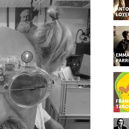
ANTO
LOYE
EMMA
PARR
FRAN
TARO