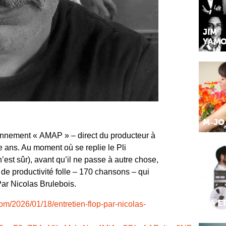
JIM
YAMO
M-JO
bonnement « AMAP » – direct du producteur à
e ans. Au moment où se replie le Pli
’est sûr), avant qu’il ne passe à autre chose,
e de productivité folle – 170 chansons – qui
ar Nicolas Brulebois.
om/2026/01/18/entretien-flop-par-nicolas-
MA E