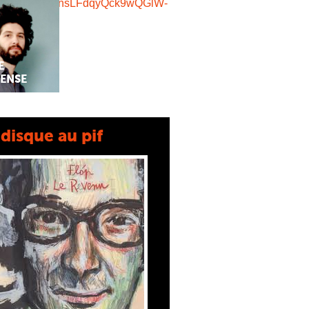
6Dziw6S3pnsLFdqyQck9wQGlW-
E
ENSE
disque au pif