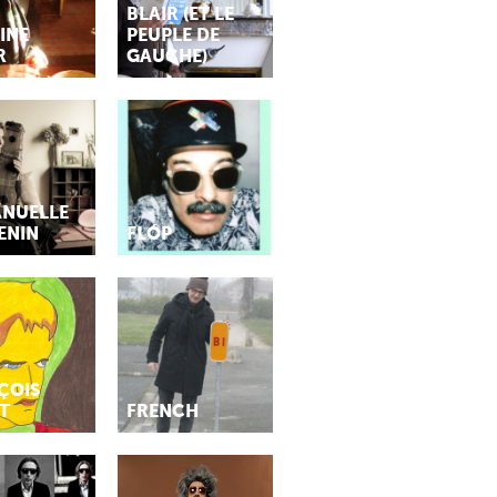
BLAIR (ET LE
INE
PEUPLE DE
R
GAUCHE)
NUELLE
ENIN
FLÓP
ÇOIS
T
FRENCH