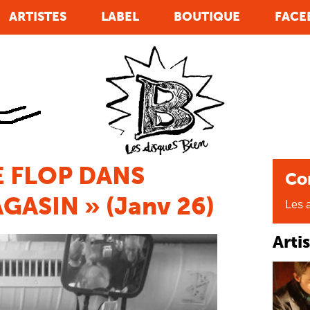
ARTISTES
LABEL
BOUTIQUE
FACE
E FLOP DANS
Co
GASIN » (Janv 26)
Les a
Arti