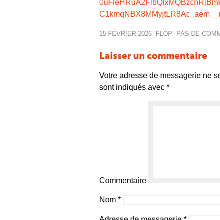
0uFleHRuA2FlbQIxMQBzcnRjBm
C1kmqNBX8MMyjtLR8Ac_aem__
15 FÉVRIER 2026
FLÓP
PAS DE COM
Laisser un commentaire
Votre adresse de messagerie ne se
sont indiqués avec
*
Commentaire
Nom
*
Adresse de messagerie
*