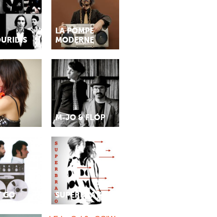
LA POMPE
URIDIS
MODERNE
M-JO & FLÓP
T GO
SUPERBRAVO