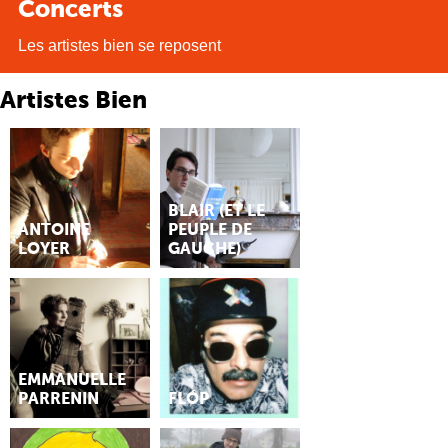
Concerts
Les artistes bien se reposent
Artistes Bien
BLAIR (ET LE
ANTOINE
PEUPLE DE
LOYER
GAUCHE)
EMMANUELLE
PARRENIN
FLÓP