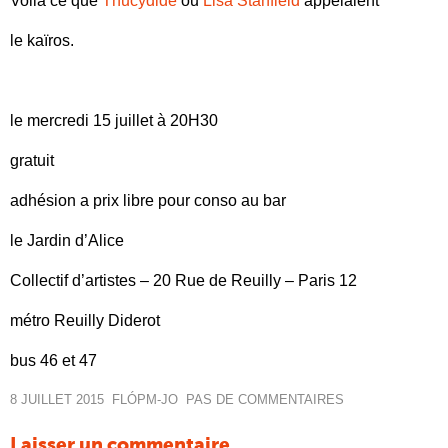
Voilà ce que
Thucydide
ou
Lisa Stanfield
appelaient
le
kaïros
.
le mercredi 15 juillet à 20H30
gratuit
adhésion a prix libre pour conso au bar
le Jardin d’Alice
Collectif d’artistes – 20 Rue de Reuilly – Paris 12
métro Reuilly Diderot
bus 46 et 47
8 JUILLET 2015
FLÓP
M-JO
PAS DE COMMENTAIRES
Laisser un commentaire