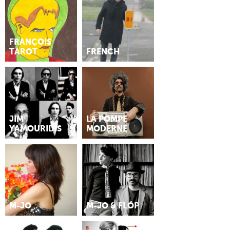
FRANÇOIS
TAROT
FRENCH
JIM
LA POMPE
YAMOURIDIS
MODERNE
M-JO
M-JO & FLÓP