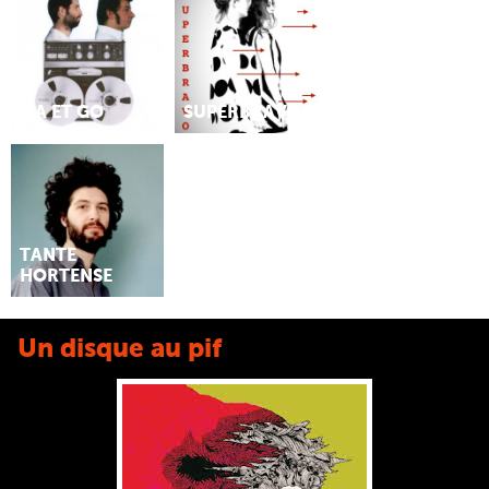
MA ET GO
SUPERBRAVO
TANTE
HORTENSE
Un disque au pif