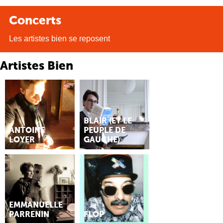
Concerts
Les artistes bien se reposent
Artistes Bien
BLAIR (ET LE
ANTOINE
PEUPLE DE
LOYER
GAUCHE)
EMMANUELLE
PARRENIN
FLÓP