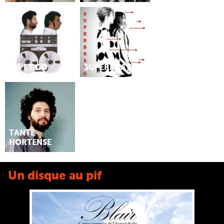
MA ET GO
SUPERBRAVO
TANTE
HORTENSE
Un disque au pif