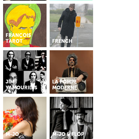
FRANÇOIS
TAROT
FRENCH
JIM
LA POMPE
YAMOURIDIS
MODERNE
M-JO
M-JO & FLÓP