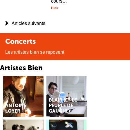
cours…
Blair
Articles suivants
Concerts
Les artistes bien se reposent
Artistes Bien
BLAIR (ET LE
ANTOINE
PEUPLE DE
LOYER
GAUCHE)