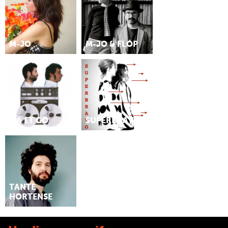
M-JO
M-JO & FLÓP
MA ET GO
SUPERBRAVO
TANTE
HORTENSE