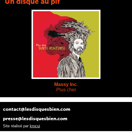
Un disque au pif
Massy Inc.
Plus cher
contact@lesdisquesbien.com
presse@lesdisquesbien.com
Site réalisé par
krocui