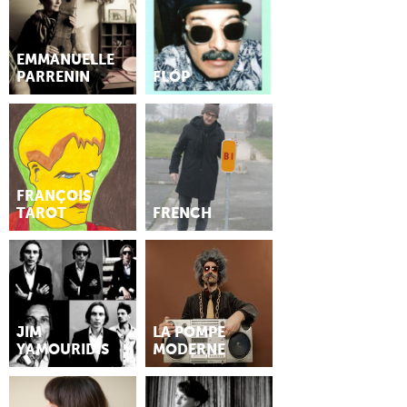
EMMANUELLE
PARRENIN
FLÓP
FRANÇOIS
TAROT
FRENCH
JIM
LA POMPE
YAMOURIDIS
MODERNE