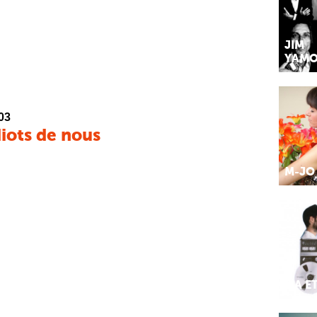
JIM
YAMO
03
diots de nous
M-JO
MA E