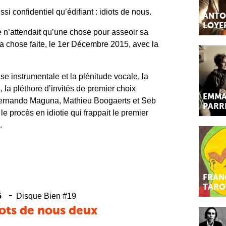
i confidentiel qu’édifiant : idiots de nous.
ANTO
LOYE
n’attendait qu’une chose pour asseoir sa
era chose faite, le 1er Décembre 2015, avec la
rise instrumentale et la plénitude vocale, la
 la pléthore d’invités de premier choix
EMMA
Fernando Maguna, Mathieu Boogaerts et Seb
PARR
: le procès en idiotie qui frappait le premier
.
FRAN
TARO
-
5
Disque Bien #19
iots de nous deux