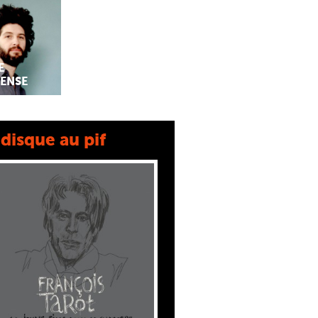
E
ENSE
disque au pif