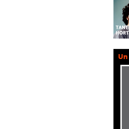
TANT
HORT
Un 