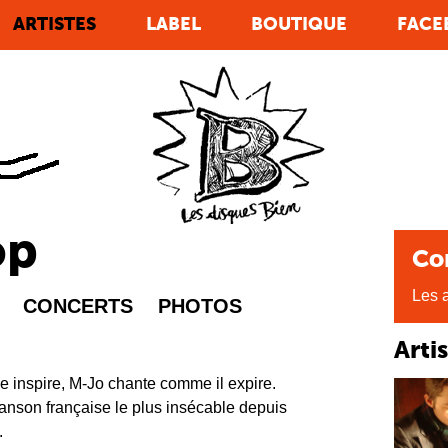
ARTISTES
LABEL
BOUTIQUE
FACE
óp
Co
Les a
CONCERTS
PHOTOS
Arti
e inspire, M-Jo chante comme il expire.
anson française le plus insécable depuis
.