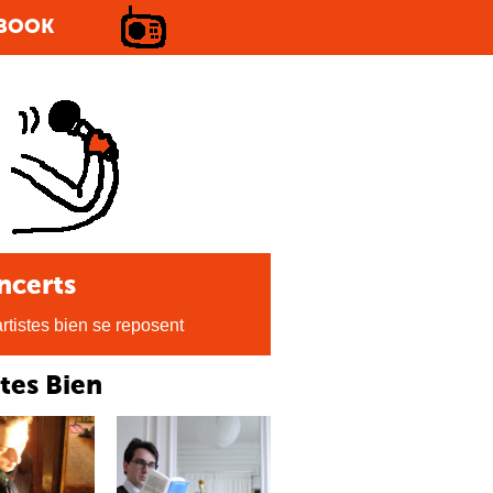
BOOK
ncerts
rtistes bien se reposent
stes Bien