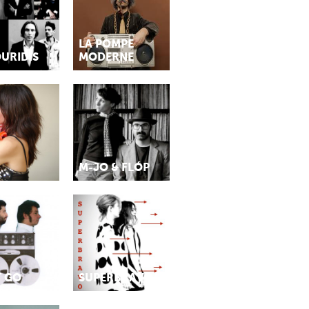
LA POMPE
URIDIS
MODERNE
M-JO & FLÓP
T GO
SUPERBRAVO