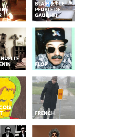
BLAIR (ET LE
INE
PEUPLE DE
R
GAUCHE)
NUELLE
ENIN
FLÓP
ÇOIS
T
FRENCH