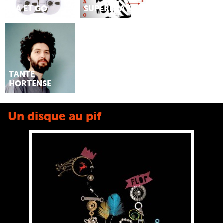
MA ET GO
SUPERBRAVO
TANTE
HORTENSE
Un disque au pif