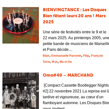
BIENVINGTANCE : Les Disques
Bien fêtent leurs 20 ans ! Mars
2025
Une série de festivités entre le 9 et le
22 mars 2025. Au printemps 2005, un
petite bande de musiciens de Marseill
et Paris décide…
,
,
,
Blair
Emmanuelle Parrenin
Flóp
François
,
,
Tarot
M-jo
Ma et Go
Omo#40 – MARCHAND
[Compact Cassette Bootlegger Nights
#2] 22 novembre 2021 La reprise est l
tardive et vigoureuse, au cœur d'un
flamboyant automne. Les Disques Bie
vous invitent,…