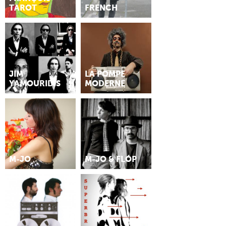
TAROT
FRENCH
JIM
LA POMPE
YAMOURIDIS
MODERNE
M-JO
M-JO & FLÓP