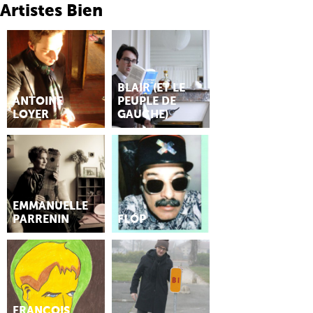
Artistes Bien
BLAIR (ET LE
ANTOINE
PEUPLE DE
LOYER
GAUCHE)
EMMANUELLE
PARRENIN
FLÓP
FRANÇOIS