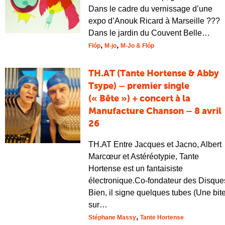
Dans le cadre du vernissage d’une
expo d’Anouk Ricard à Marseille ???
Dans le jardin du Couvent Belle…
,
,
Flóp
M-jo
M-Jo & Flóp
TH.AT (Tante Hortense & Abby
Tsype) – premier single
(« Bête ») + concert à la
Manufacture Chanson – 8 avril
26
TH.AT Entre Jacques et Jacno, Albert
Marcœur et Astéréotypie, Tante
Hortense est un fantaisiste
électronique.Co-fondateur des Disque
Bien, il signe quelques tubes (Une bit
sur…
,
Stéphane Massy
Tante Hortense