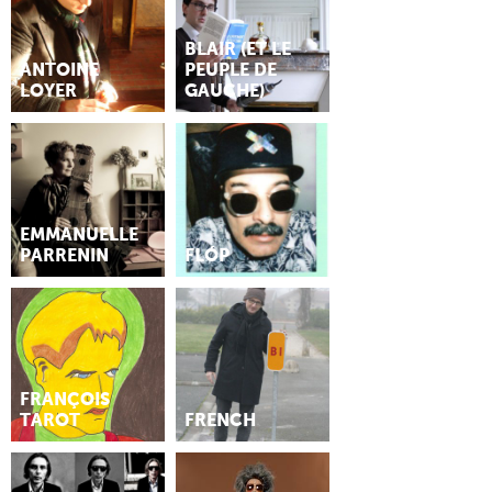
BLAIR (ET LE
ANTOINE
PEUPLE DE
LOYER
GAUCHE)
EMMANUELLE
PARRENIN
FLÓP
FRANÇOIS
TAROT
FRENCH