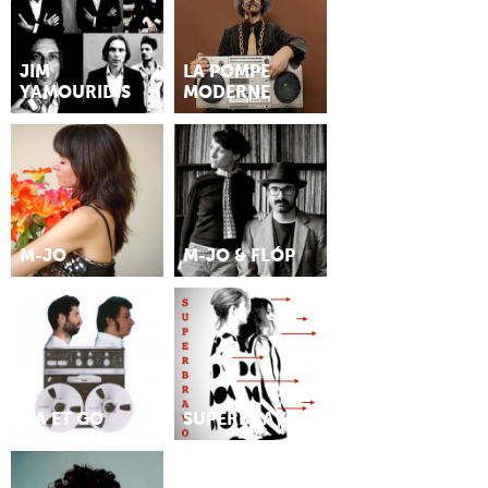
JIM
LA POMPE
YAMOURIDIS
MODERNE
M-JO
M-JO & FLÓP
MA ET GO
SUPERBRAVO