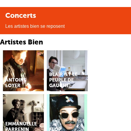
Concerts
Les artistes bien se reposent
Artistes Bien
BLAIR (ET LE
ANTOINE
PEUPLE DE
LOYER
GAUCHE)
EMMANUELLE
PARRENIN
FLÓP