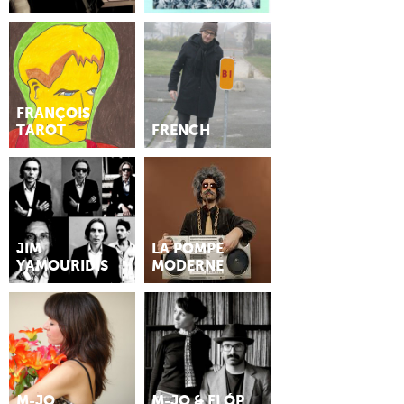
FRANÇOIS
TAROT
FRENCH
JIM
LA POMPE
YAMOURIDIS
MODERNE
M-JO
M-JO & FLÓP