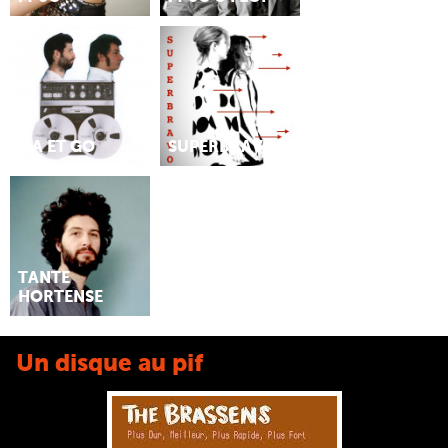
MA ET GO
SUPERBRAVO
TANTE
HORTENSE
Un disque au pif