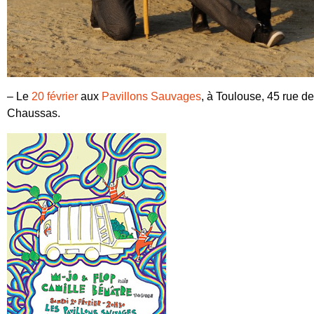
– Le
20 février
aux
Pavillons Sauvages
, à
Toulouse
, 45 rue de
Chaussas.