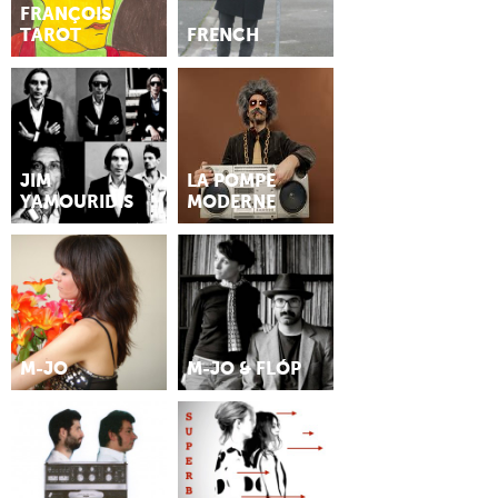
FRANÇOIS
TAROT
FRENCH
JIM
LA POMPE
YAMOURIDIS
MODERNE
M-JO
M-JO & FLÓP