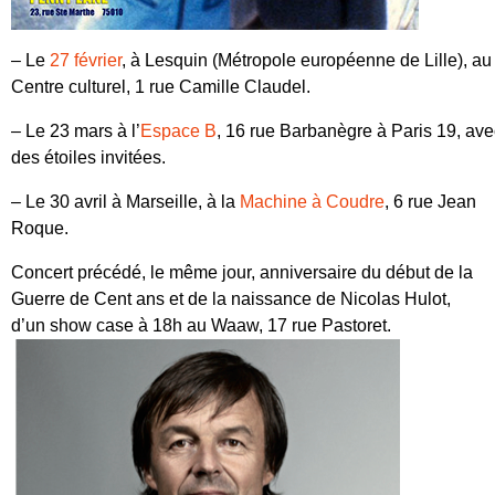
– Le
27 février
, à
Lesquin
(Métropole européenne de Lille), au
Centre culturel
, 1 rue Camille Claudel.
– Le
23 mars
à l’
Espace B
, 16 rue Barbanègre à
Paris 19
, ave
des étoiles invitées.
– Le
30 avril
à
Marseille
, à la
Machine à Coudre
, 6 rue Jean
Roque.
Concert précédé, le même jour, anniversaire du début de la
Guerre de Cent ans et de la naissance de Nicolas Hulot,
d’un
show case à 18h
au
Waaw
, 17 rue Pastoret.