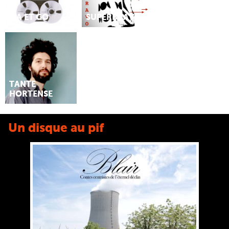
MA ET GO
SUPERBRAVO
TANTE
HORTENSE
Un disque au pif